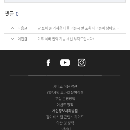
댓글
0
다음글
말 포획 중 가까운 마을 이동시 말 포획 아이콘이 남아있는 현상
이전글
미주 서버 번역 기능 개선 부탁드립니다!
f
y
i
a
o
n
c
u
s
e
t
t
P
A
G
G
O
b
u
a
C
p
o
a
N
o
b
g
서비스 이용 약관
버
p
o
l
E
o
e
r
검은사막 모바일 운영정책
전
S
g
a
S
k
a
포럼 운영정책
다
t
l
x
t
m
운
이벤트 정책
o
e
y
o
로
r
P
S
개인정보처리방침
r
드
e
l
t
e
펄어비스 팬 콘텐츠 가이드
a
o
약관 및 정책
y
r
고객센터