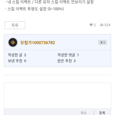
- 내 스킬 이펙트 / 다른 유저 스킬 이펙트 안보이기 설정
- 스킬 이펙트 투명도 설정 (0~100%)
2
324
목록
모험가1000736782
0
작성한 글
2
작성한 댓글
1
보낸 추천
0
받은 추천
2
취소
등록