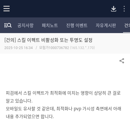
P
o
공지사항
패치노트
진행 이벤트
자유게시판
건
p
모
C
e
험
n
[건의] 스킬 이펙트 비활성화 또는 투명도 설정
가
버
포
2025-10-25 16:34
모험가1000736782
(165.132.*.170)
럼
카
전
테
공유하기
고
다
리
전
체
운
보
피검에서 스킬 이펙트가 최적화에 미치는 영향이 상당히 큰 걸로
기
알고 있습니다.
로
모바일도 유사할 것 같은데, 최적화나 pvp 가시성 측면에서 아래
내용 추가되었으면 합니다.
드