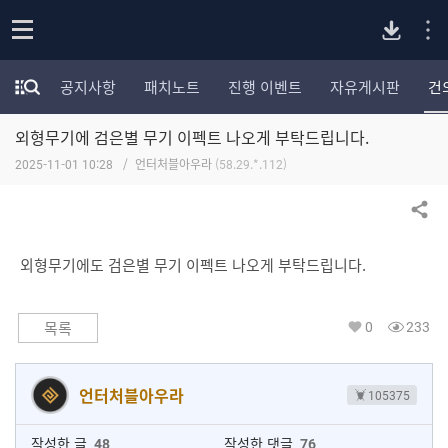
P
o
공지사항
패치노트
진행 이벤트
자유게시판
건
p
모
C
e
험
n
외형무기에 검은별 무기 이펙트 나오게 부탁드립니다.
가
버
포
2025-11-01 10:28
언터처블아우라
(58.29.*.112)
럼
카
전
테
공유하기
고
다
리
외형무기에도 검은별 무기 이펙트 나오게 부탁드립니다.
전
체
운
보
0
233
목록
기
로
언터처블아우라
105375
드
작성한 글
48
작성한 댓글
76