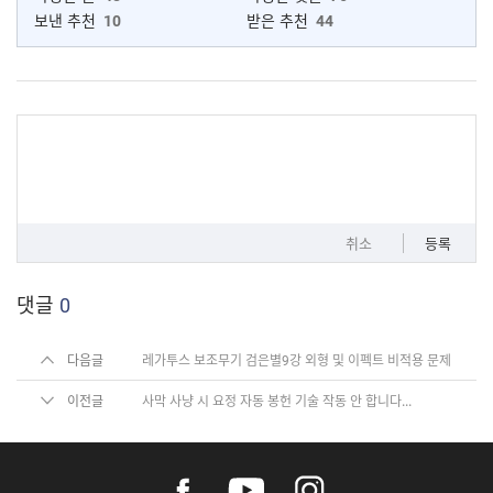
보낸 추천
10
받은 추천
44
취소
등록
댓글
0
다음글
레가투스 보조무기 검은별9강 외형 및 이펙트 비적용 문제
이전글
사막 사냥 시 요정 자동 봉헌 기술 작동 안 합니다...
f
y
i
a
o
n