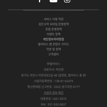
c
u
s
e
t
t
P
A
G
G
O
b
u
a
C
p
o
a
N
o
b
g
서비스 이용 약관
버
p
o
l
E
o
e
r
검은사막 모바일 운영정책
전
S
g
a
S
k
a
포럼 운영정책
다
t
l
x
t
m
운
이벤트 정책
o
e
y
o
로
r
P
S
개인정보처리방침
r
드
e
l
t
e
펄어비스 팬 콘텐츠 가이드
a
o
약관 및 정책
y
r
고객센터
e
㈜펄어비스
대표이사: 허진영
경기도 과천시 과천대로2길 48 (갈현동, 펄어비스 홈 원)
사업자등록번호 : 138-81-62479
통신판매업 신고번호 : 2022-경기과천-0177
사업자 정보 확인
대표번호: 1661-8572
FAX : 031-935-0837