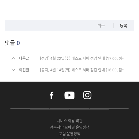
취소
등록
댓글
0
다음글
[점검] 4월 22일(수) 테스트 서버 점검 안내 (17:00, 점검 완료)
이전글
[공지] 4월 14일(화) 테스트 서버 점검 안내 (18:00, 점검 완료)
f
y
i
a
o
n
c
u
s
e
t
t
P
A
G
G
O
b
u
a
C
p
o
a
N
o
b
g
서비스 이용 약관
버
p
o
l
E
o
e
r
검은사막 모바일 운영정책
전
S
g
a
S
k
a
포럼 운영정책
다
t
l
x
t
m