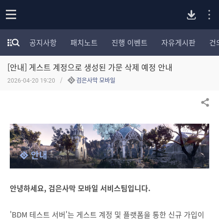
P
o
공지사항
패치노트
진행 이벤트
자유게시판
건
p
모
C
e
험
n
[안내] 게스트 계정으로 생성된 가문 삭제 예정 안내
가
버
포
2026-04-20 19:20
검은사막 모바일
럼
카
전
테
공유하기
고
다
리
전
체
운
안내
보
기
로
안녕하세요, 검은사막 모바일 서비스팀입니다.
드
'BDM 테스트 서버'는 게스트 계정 및 플랫폼을 통한 신규 가입이