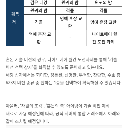
검은
태양
원귀의
밤
원귀의
밤
원귀의
밤
격돌
격돌
획득
명예
훈장
교
처
격돌
명예
훈장
교환
환
명예
훈장
교
나이트메어
월
-
환
간
도전
과제
혼돈 기술 비전의 경우, 나이트메어 월간 도전과제를 통해 ‘기술
비전 선택 상자’를 획득할 수 있도록 준비하고 있는데요.
해당 상자에서는 희미한, 정돈된, 선명한, 무결한, 찬란한, 수호 총
6가지 비전 종류 중 원하는 1종을 선택하여 획득하실 수 있습니다.
아울러, ‘차원의 조각’, ‘혼돈의 축’ 아이템이 기술 비전 제작
재료로 사용 예정임에 따라, 공식 서버의 통합 거래소에서 아래와
같이 조치될 예정입니다.