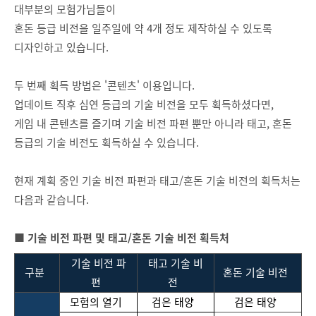
대부분의 모험가님들이
혼돈 등급 비전을 일주일에 약 4개 정도 제작하실 수 있도록
디자인하고 있습니다.
두 번째 획득 방법은 '콘텐츠' 이용입니다.
업데이트 직후 심연 등급의 기술 비전을 모두 획득하셨다면,
게임 내 콘텐츠를 즐기며 기술 비전 파편 뿐만 아니라 태고, 혼돈
등급의 기술 비전도 획득하실 수 있습니다.
현재 계획 중인 기술 비전 파편과 태고/혼돈 기술 비전의 획득처는
다음과 같습니다.
■ 기술 비전 파편 및 태고/혼돈 기술 비전 획득처
기술
비전
파
태고
기술
비
구분
혼돈
기술
비전
편
전
모험의
열기
검은
태양
검은
태양