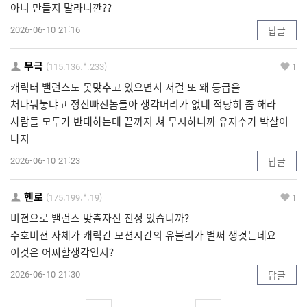
아니 만들지 말라니깐??
2026-06-10 21:16
답글
무극
(115.136.*.233)
1
캐릭터 밸런스도 못맞추고 있으면서 저걸 또 왜 등급을
처나눠놓냐고 정신빠진놈들아 생각머리가 없네 적당히 좀 해라
사람들 모두가 반대하는데 끝까지 쳐 무시하니까 유저수가 박살이
나지
2026-06-10 21:23
답글
헨로
(175.199.*.19)
1
비젼으로 밸런스 맞출자신 진정 있습니까?
수호비젼 자체가 캐릭간 모션시간의 유불리가 벌써 생겻는데요
이것은 어찌할생각인지?
2026-06-10 21:30
답글