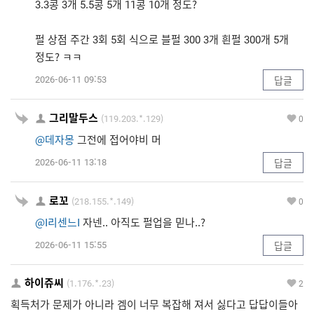
3.3콩 3개 5.5콩 5개 11콩 10개 정도?
펄 상점 주간 3회 5회 식으로 블펄 300 3개 흰펄 300개 5개
정도? ㅋㅋ
2026-06-11 09:53
답글
그리말두스
(119.203.*.129)
0
@데자몽
그전에 접어야비 머
2026-06-11 13:18
답글
로꼬
(218.155.*.149)
0
@I리센느I
자넨.. 아직도 펄업을 믿나..?
2026-06-11 15:55
답글
하이쥬씨
(1.176.*.23)
2
획득처가 문제가 아니라 겜이 너무 복잡해 져서 싫다고 답답이들아