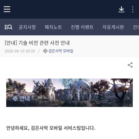
P
o
공지사항
패치노트
진행 이벤트
자유게시판
건
p
모
C
e
험
n
[안내] 기술 비전 관련 사전 안내
가
버
포
2026-06-10 20:33
검은사막 모바일
럼
카
전
테
공유하기
고
다
리
전
체
운
안내
보
기
로
드
안녕하세요, 검은사막 모바일 서비스팀입니다.