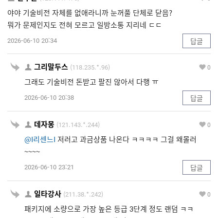
야야 기술비전 자체를 없애라니까 눈꺼풀 단체로 닫음?
뭐가 문제인지도 전혀 모르고 일방소통 지리네 ㄷㄷ
2026-06-10 20:34
답글
그리말두스
(118.235.*.96)
0
그래도 기술비전 돈받고 팔진 않아서 다행 ㅠ
2026-06-10 20:38
답글
데자몽
(121.143.*.244)
0
@I리센느I
저러고 과금상품 나온다 ㅋㅋㅋㅋ 그걸 왜몰러
~~~~
2026-06-10 23:21
답글
일타강사
(211.38.*.242)
0
패키지에 소량으로 가장 높은 등급 3단계 정도 랜덤 ㅋㅋ