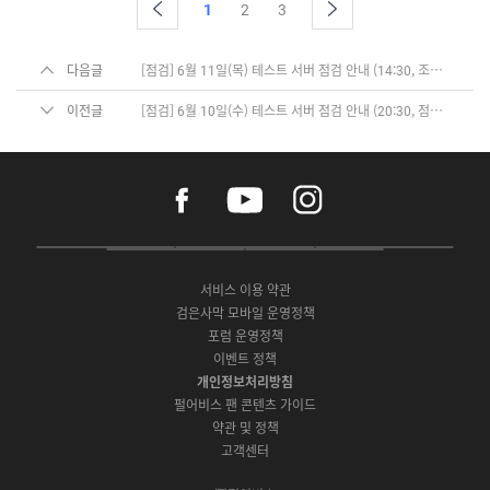
1
2
3
다음글
[점검] 6월 11일(목) 테스트 서버 점검 안내 (14:30, 조기 종료)
이전글
[점검] 6월 10일(수) 테스트 서버 점검 안내 (20:30, 점검 완료)
f
y
i
a
o
n
c
u
s
e
t
t
P
A
G
G
O
b
u
a
C
p
o
a
N
o
b
g
서비스 이용 약관
버
p
o
l
E
o
e
r
검은사막 모바일 운영정책
전
S
g
a
S
k
a
포럼 운영정책
다
t
l
x
t
m
운
이벤트 정책
o
e
y
o
로
r
P
S
개인정보처리방침
r
드
e
l
t
e
펄어비스 팬 콘텐츠 가이드
a
o
약관 및 정책
y
r
고객센터
e