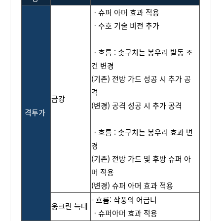
ㆍ
슈퍼
아머
효과
적용
ㆍ수호
기
술
비
전
추
가
ㆍ흐름
:
솟구치는
봉우리
발동
조
건
변경
(
기존
)
전방
가드
성공
시
추가
공
격
금강
(
변경
)
공격
성공
시
추가
공격
격투가
ㆍ흐름 :
솟구치는
봉우리
효과
변
경
(
기존
)
전방
가드
및
후방
슈퍼
아
머
적용
(
변경
)
슈퍼
아머
효과
적용
-
흐
름
:
삭
풍의
어
금니
웅크린
늑대
ㆍ
슈퍼아머
효과
적용