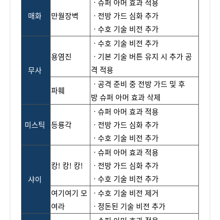
ㆍ
슈퍼
아머
효과
적용
매화
만월장벽
ㆍ전방
가드
심화
추가
ㆍ
수호
기술
비전
추가
ㆍ수호
기술 비전 추가
용염진
ㆍ기본 기술 버튼 유지 시 추가 공
격 적용
무사
ㆍ
공격
준비
중
전방
가드
및
후
파훼
방
슈퍼
아머
효과
삭제
ㆍ
슈퍼
아머
효과
적용
미스틱
등룡각
ㆍ전
방
가
드
심화
추가
ㆍ
수호
기술
비전
추가
ㆍ
슈퍼
아머
효과
적용
캉
!
캉
!
캉
!
ㆍ전
방
가드
심화
추가
ㆍ수
호
기술
비전
추가
샤이
여기여기
모
ㆍ수호
기술
비전
제거
여라
ㆍ정돈된
기술
비전
추가