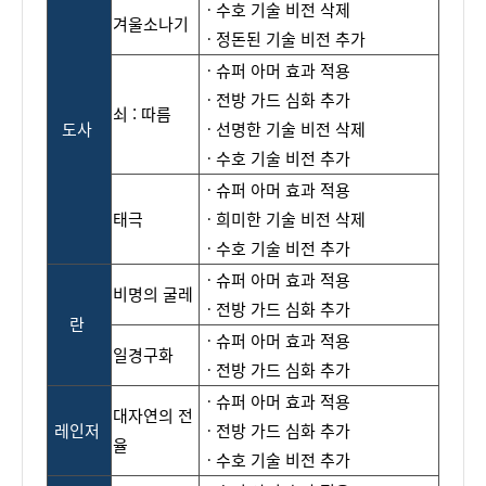
ㆍ수호
기술 비전 삭제
겨울소나기
ㆍ정돈된
기술 비전 추가
ㆍ
슈퍼
아머
효과
적용
ㆍ전방
가드
심화
추가
쇠 : 따름
도사
ㆍ선명한
기술
비전
삭제
ㆍ수호
기술
비전
추가
ㆍ
슈퍼
아머
효과
적용
태극
ㆍ희미한
기술
비전
삭제
ㆍ수호
기
술
비
전
추
가
ㆍ
슈퍼
아머
효과
적용
비명의 굴레
ㆍ
전방
가드
심화
추가
란
ㆍ
슈퍼
아머
효과
적용
일경구화
ㆍ전방
가드
심화
추가
ㆍ
슈퍼
아머
효과
적용
대자연의 전
레인저
ㆍ전
방
가
드
심화
추가
율
ㆍ
수호
기술
비전
추가