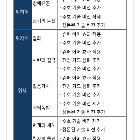
방패진공
ㆍ수
호
기
술
비전
추가
워리어
ㆍ수호
기술
비전
삭제
광기의
돌진
ㆍ
정돈된
기술
비전
추가
ㆍ
슈퍼
아머
효과
적용
위자드
업화
ㆍ수
호
기
술
비전
추가
ㆍ
슈퍼
아머
효과
적용
시련의 질곡
ㆍ전
방
가
드
심
화
추
가
ㆍ
수호
기술
비전
추가
ㆍ
슈퍼
아머
효과
적용
얼음가시
ㆍ전
방
가
드
심
화
추가
위치
ㆍ
수
호
기
술
비전
추
가
ㆍ수호
기술 비
전 제거
화염
폭발
ㆍ
정돈된
기술
비전
추
가
ㆍ수
호
기
술
비전
제거
번개
의
세례
ㆍ정
돈된
기술 비전 추가
필사의
돌진
ㆍ
슈퍼
아머
효과
적용