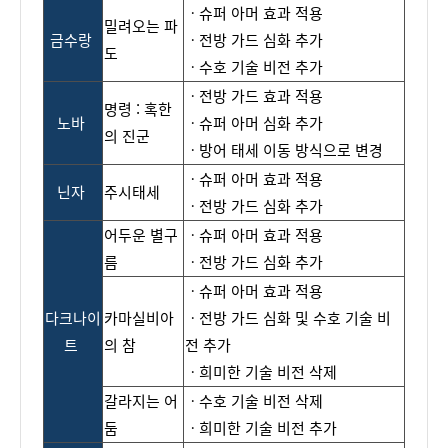
ㆍ
슈퍼
아머
효과
적용
밀려오
는
파
금수랑
ㆍ전
방
가
드
심
화
추가
도
ㆍ수
호
기
술
비
전
추
가
ㆍ전방
가드
효
과
적용
명령
: 혹한
노바
ㆍ슈퍼
아
머
심
화
추가
의 진군
ㆍ방어
태
세
이
동
방
식으로
변
경
ㆍ
슈퍼
아머
효과
적용
닌자
주시태
세
ㆍ
전
방
가
드
심
화
추
가
어두운 별구
ㆍ
슈퍼
아머
효과
적용
름
ㆍ
전
방
가
드
심
화
추
가
ㆍ
슈퍼
아머
효과
적용
다크나이
카마실비아
ㆍ전
방
가
드
심화
및
수호
기
술
비
트
의
참
전
추
가
ㆍ
희미
한
기
술
비전
삭제
갈라지는 어
ㆍ수호
기술 비전 삭제
둠
ㆍ희미한
기술 비전 추가