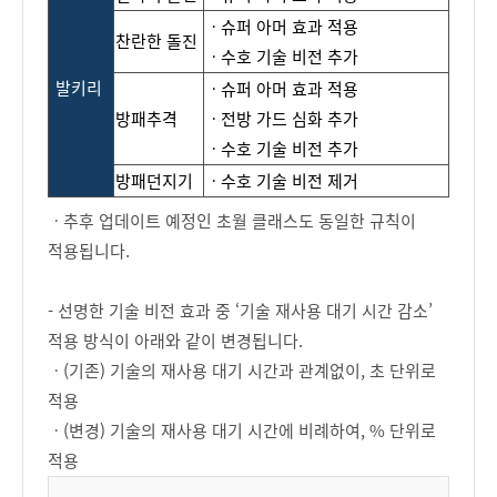
ㆍ
슈퍼
아머
효과
적용
찬란한 돌진
ㆍ
수
호
기
술
비
전
추
가
발키리
ㆍ
슈퍼
아머
효과
적용
방패추격
ㆍ전방
가드
심화
추가
ㆍ수호
기술
비전
추가
방패던지기
ㆍ
수호 기술 비전 제거
ㆍ추후 업데이트 예정인 초월 클래스도 동일한 규칙이
적용됩니다.
- 선명한 기술 비전 효과 중 ‘기술 재사용 대기 시간 감소’
적용 방식이 아래와 같이 변경됩니다.
ㆍ(기존) 기술의 재사용 대기 시간과 관계없이, 초 단위로
적용
ㆍ(변경) 기술의 재사용 대기 시간에 비례하여, % 단위로
적용