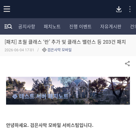
P
o
공지사항
패치노트
진행 이벤트
자유게시판
건
p
모
C
e
험
n
[패치] 초월 클래스 ‘란’ 추가 및 클래스 밸런스 등 203건 패치
가
버
포
2026-06-04 17:01
검은사막 모바일
럼
카
전
테
공유하기
고
다
리
전
체
운
테스트 서버 패치노트
보
기
로
드
안녕하세요. 검은사막 모바일 서비스팀입니다.