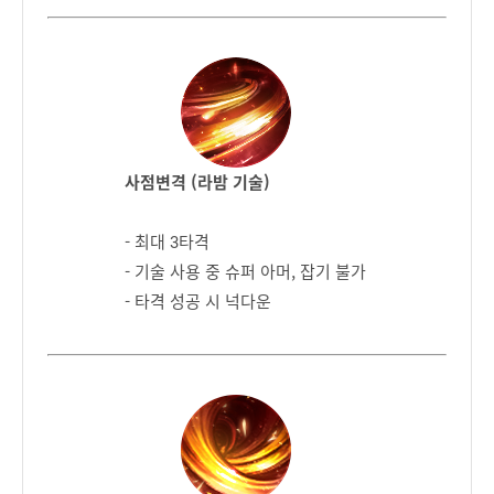
사점변격 (라밤 기술)
- 최대 3타격
- 기술 사용 중 슈퍼 아머, 잡기 불가
- 타격 성공 시 넉다운