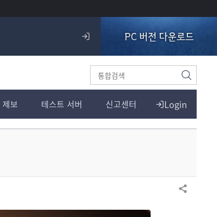
PC 버전 다운로드
로
그
인
검
색
Login
 제보
테스트 서버
신고센터
공유하기