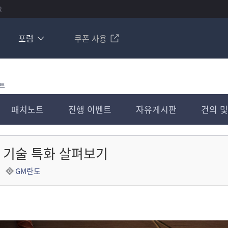
R
포럼
쿠폰 사용
트
패치노트
진행 이벤트
자유게시판
건의 및
] 기술 특화 살펴보기
GM란도