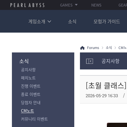
GAMES
NEWS
GEA
게임소개
소식
모험가 가이드
Forums
소식
CM노
소식
공지사항
모
공지사항
험
가
패치노트
포
[초월 클래스
진행 이벤트
럼
카
종료 이벤트
2026-05-29 16:33
테
당첨자 안내
고
리
CM노트
전
커뮤니티 이벤트
체
보