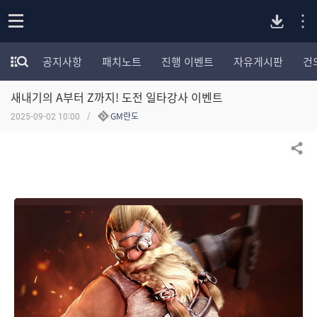
P
o
공지사항
패치노트
진행 이벤트
자유게시판
건
p
모
C
e
험
n
새내기의 A부터 Z까지! 도전 일타강사 이벤트
가
버
포
2025-09-02 10:00
GM란도
럼
카
전
테
공유하기
고
다
리
전
체
운
보
기
로
드