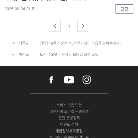
2025-09-04 21:51
답글
1
다음글
청량한 9월의 순간 속, 모험가님의 모습을 담아주세요!
이전글
도전! 2026 검은사막 모바일 달력 모델
f
y
i
a
o
n
c
u
s
e
t
t
P
A
G
G
O
b
u
a
C
p
o
a
N
o
b
g
서비스 이용 약관
버
p
o
l
E
o
e
r
검은사막 모바일 운영정책
전
S
g
a
S
k
a
포럼 운영정책
다
t
l
x
t
m
운
이벤트 정책
o
e
y
o
로
r
P
S
개인정보처리방침
r
드
e
l
t
e
펄어비스 팬 콘텐츠 가이드