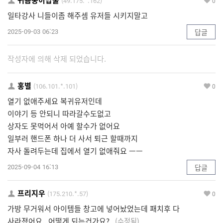
귀욤둥이밥풀
(49.175.*.162)
0
일타강사 니들이좀 해주셈 유저들 시키지말고
2025-09-03 06:23
답글
작성자에 의해 삭제 되었습니다.
홍별
(106.101.*.101)
0
열기 없애주세요 복귀유저인데
이야기 등 안되니 따라갈수도없고
상자도 못먹어서 아예 할수가 없어요
일부러 핸드폰 하나 더 사서 퇴근 할때까지
자사 돌려두는데 집에서 열기 없애줘요 ㅡㅡ
2025-09-04 16:13
답글
프리지우
(175.210.*.57)
0
가방 무거워서 아이템들 창고에 넣어놨었는데 패치후 다
사라졌어요...어떻게 되는건가요?
(수정됨)