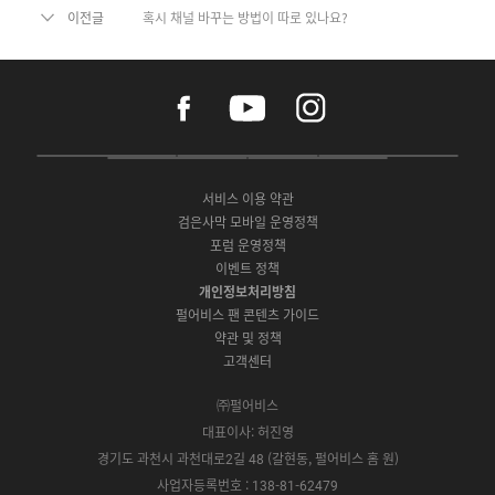
이전글
혹시 채널 바꾸는 방법이 따로 있나요?
f
y
i
a
o
n
c
u
s
e
t
t
P
A
G
G
O
b
u
a
C
p
o
a
N
o
b
g
서비스 이용 약관
버
p
o
l
E
o
e
r
검은사막 모바일 운영정책
전
S
g
a
S
k
a
포럼 운영정책
다
t
l
x
t
m
운
이벤트 정책
o
e
y
o
로
r
P
S
개인정보처리방침
r
드
e
l
t
e
펄어비스 팬 콘텐츠 가이드
a
o
약관 및 정책
y
r
고객센터
e
㈜펄어비스
대표이사: 허진영
경기도 과천시 과천대로2길 48 (갈현동, 펄어비스 홈 원)
사업자등록번호 : 138-81-62479