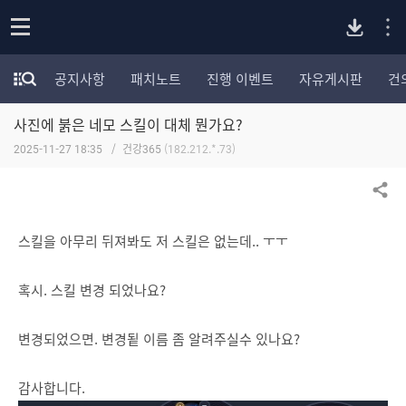
P
o
공지사항
패치노트
진행 이벤트
자유게시판
건
p
모
C
e
험
n
사진에 붉은 네모 스킬이 대체 뭔가요?
가
버
포
2025-11-27 18:35
건강365
(182.212.*.73)
럼
카
전
테
공유하기
고
다
리
스킬을 아무리 뒤져봐도 저 스킬은 없는데.. ㅜㅜ
전
체
운
보
혹시. 스킬 변경 되었나요?
기
로
변경되었으면. 변경됱 이름 좀 알려주실수 있나요?
드
감사합니다.