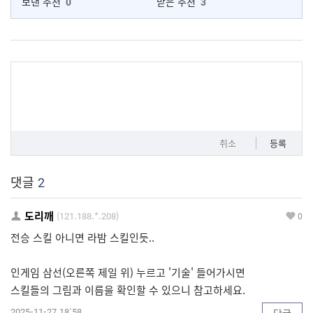
보낸 추천
0
받은 추천
3
취소
등록
댓글
2
도리깨
(121.188.*.208)
0
전승 스킬 아니면 라밤 스킬인듯..
인게임 삼선(오른쪽 제일 위) 누르고 '기술' 들어가시면
스킬들의 그림과 이름을 확인할 수 있으니 참고하세요.
2025-11-27 18:58
답글