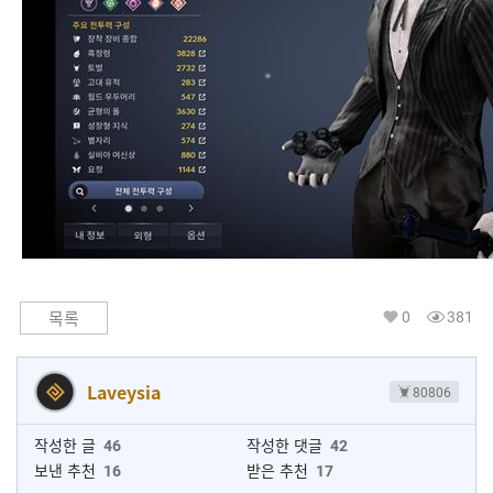
0
381
목록
Laveysia
80806
작성한 글
46
작성한 댓글
42
보낸 추천
16
받은 추천
17