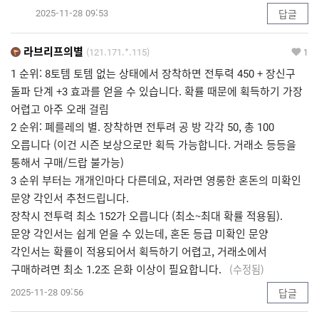
2025-11-28 09:53
답글
라브리프의별
(121.171.*.115)
1
1 순위: 8토템 토템 없는 상태에서 장착하면 전투력 450 + 장신구
돌파 단계 +3 효과를 얻을 수 있습니다. 확률 때문에 획득하기 가장
어렵고 아주 오래 걸림
2 순위: 폐를레의 별. 장착하면 전투려 공 방 각각 50, 총 100
오릅니다 (이건 시즌 보상으로만 획득 가능합니다. 거래소 등등을
통해서 구매/드랍 불가능)
3 순위 부터는 개개인마다 다른데요, 저라면 영롱한 혼돈의 미확인
문양 각인서 추천드립니다.
장착시 전투력 최소 152가 오릅니다 (최소~최대 확률 적용됨).
문양 각인서는 쉽게 얻을 수 있는데, 혼돈 등급 미확인 문양
각인서는 확률이 적용되어서 획득하기 어렵고, 거래소에서
구매하려면 최소 1.2조 은화 이상이 필요합니다.
(수정됨)
2025-11-28 09:56
답글