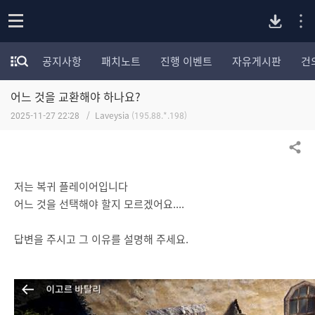
P
o
공지사항
패치노트
진행 이벤트
자유게시판
건
p
모
C
e
험
n
어느 것을 교환해야 하나요?
가
버
포
2025-11-27 22:28
Laveysia
(195.88.*.198)
럼
카
전
테
공유하기
고
다
리
저는 복귀 플레이어입니다
전
어느 것을 선택해야 할지 모르겠어요....
체
운
보
기
답변을 주시고 그 이유를 설명해 주세요.
로
드