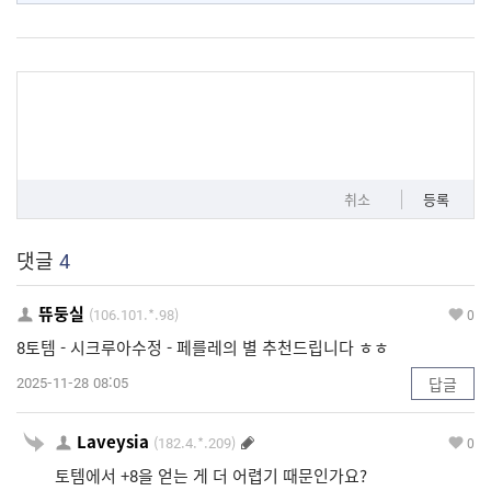
취소
등록
댓글
4
뜌둥실
(106.101.*.98)
0
8토템 - 시크루아수정 - 페를레의 별 추천드립니다 ㅎㅎ
2025-11-28 08:05
답글
Laveysia
(182.4.*.209)
0
토템에서 +8을 얻는 게 더 어렵기 때문인가요?