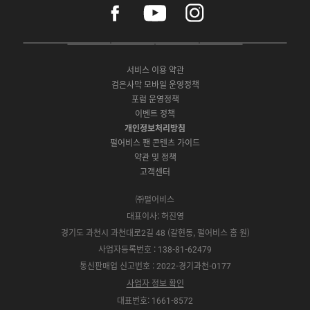
f
y
i
a
o
n
c
u
s
e
t
t
P
A
G
G
O
b
u
a
C
p
o
a
N
o
b
g
서비스 이용 약관
버
p
o
l
E
o
e
r
검은사막 모바일 운영정책
전
S
g
a
S
k
a
포럼 운영정책
다
t
l
x
t
m
운
이벤트 정책
o
e
y
o
로
r
P
S
개인정보처리방침
r
드
e
l
t
e
펄어비스 팬 콘텐츠 가이드
a
o
약관 및 정책
y
r
고객센터
e
㈜펄어비스
대표이사: 허진영
경기도 과천시 과천대로2길 48 (갈현동, 펄어비스 홈 원)
사업자등록번호 : 138-81-62479
통신판매업 신고번호 : 2022-경기과천-0177
사업자 정보 확인
대표번호: 1661-8572