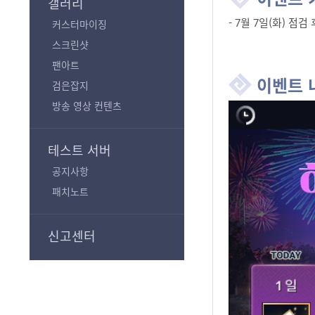
갤러리
- 7월 7일(화) 점검 후
커스터마이징
스크린샷
팬아트
이벤트 
검은잡지
방송 영상 컨텐츠
테스트 서버
공지사항
패치노트
신고센터