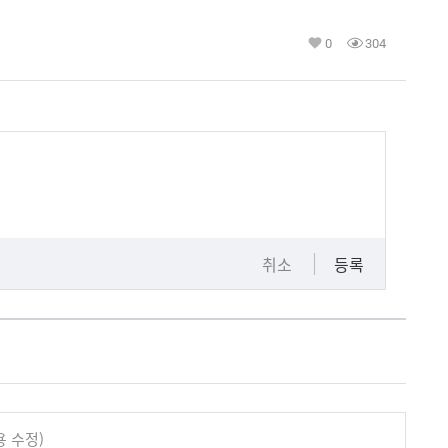
0
304
취소
등록
내용 수정)