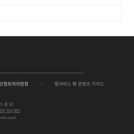
O
N
인정보처리방침
펄어비스 팬 콘텐츠 가이드
E
S
t
o
스 홈 원)
r
업자 정보 확인
e
ertm.com