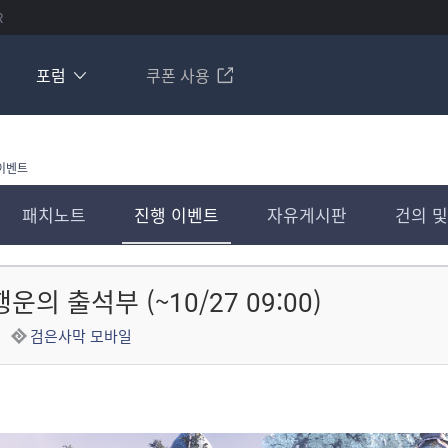
R
포럼
쿠폰 사용
이벤트
패치노트
진행 이벤트
자유게시판
건의 및
의 출석부 (~10/27 09:00)
검은사막 모바일