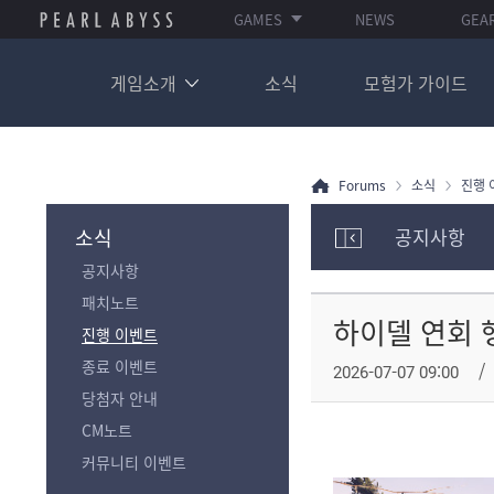
GAMES
NEWS
GEA
게임소개
소식
모험가 가이드
Forums
소식
진행 
소식
공지사항
모
공지사항
험
가
패치노트
포
하이델 연회 행운
진행 이벤트
럼
카
종료 이벤트
2026-07-07 09:00
테
당첨자 안내
고
리
CM노트
전
커뮤니티 이벤트
체
보