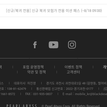
[신규/복귀 전용] 신규 복귀 모험가 전용 미션 패스 (~8/18 09:00)
f
y
i
a
o
n
c
u
s
e
t
t
b
u
a
A
G
G
o
b
g
p
o
a
o
e
r
책
포럼 운영정책
이벤트 정책
개
p
o
l
k
a
약관 및 정책
고객센터
S
g
a
m
t
l
x
o
e
y
비스
대표이사: 허진영
경기도 과천시 과천대로2길 48 (갈현동, 펄어비
r
P
S
: 138-81-62479
통신판매업 신고번호 : 2022-경기과천-0177
사
e
l
t
1661-8572
FAX : 031-935-0837
E-mail : mobile_kr@blackdes
a
o
y
r
e
p
© Pearl Abyss Corp. All Rights Reserved.