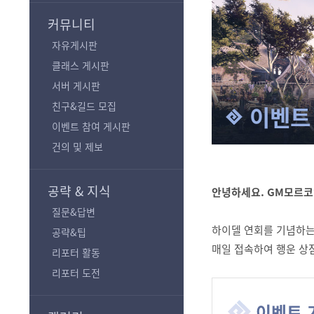
기
커뮤니티
자유게시판
클래스 게시판
서버 게시판
친구&길드 모집
이벤트
이벤트 참여 게시판
건의 및 제보
공략 & 지식
안녕하세요. GM모르코
질문&답변
하이델 연회를 기념하는
공략&팁
매일 접속하여 행운 상
리포터 활동
리포터 도전
이벤트 