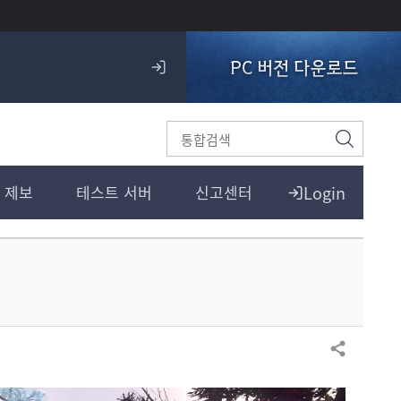
PC 버전 다운로드
로
그
인
검
색
Login
 제보
테스트 서버
신고센터
공유하기