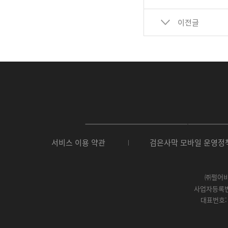
이전글
P
C
서비스 이용 약관
검은사막 모바일 운영정
버
전
다
운
㈜펄어
로
사업자등록번호 
드
대표번호: 