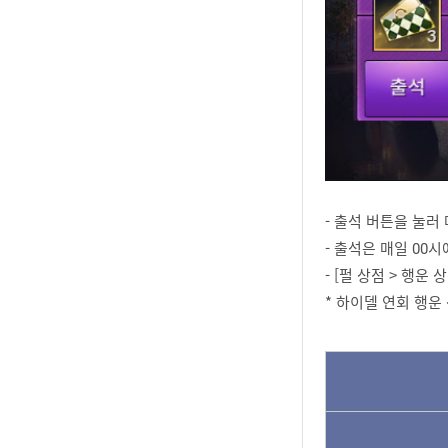
- 출석 버튼을 눌러
- 출석은 매일 00
- [펄 상점 > 행
* 하이델 연회 행운 