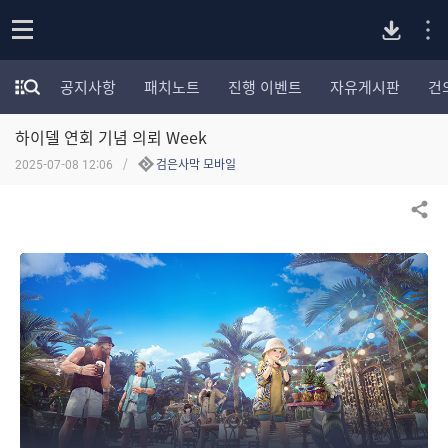
P
o
공지사항
패치노트
진행 이벤트
자유게시판
건
p
모
C
e
험
n
하이델 연회 기념 의뢰 Week
가
버
포
2025-07-08 12:06
검은사막 모바일
럼
카
전
테
공유하기
고
다
리
전
체
운
보
기
로
드