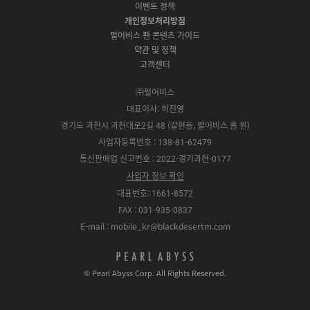
운
이벤트 정책
o
e
y
o
로
r
P
S
개인정보처리방침
r
드
e
l
t
e
펄어비스 팬 콘텐츠 가이드
a
o
약관 및 정책
y
r
고객센터
e
㈜펄어비스
대표이사: 허진영
경기도 과천시 과천대로2길 48 (갈현동, 펄어비스 홈 원)
사업자등록번호 : 138-81-62479
통신판매업 신고번호 : 2022-경기과천-0177
사업자 정보 확인
대표번호: 1661-8572
FAX : 031-935-0837
E-mail : mobile_kr@blackdesertm.com
p
e
© Pearl Abyss Corp. All Rights Reserved.
a
r
l