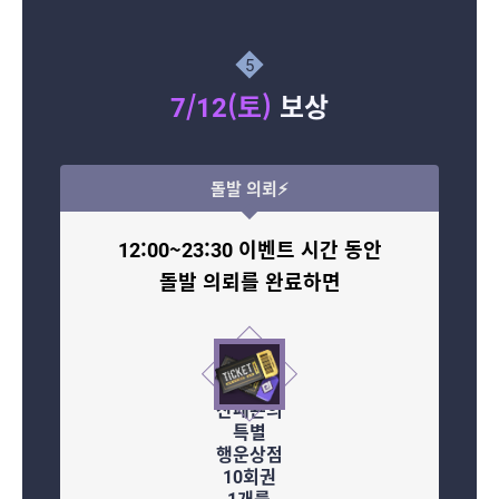
5
7/12(토)
보상
돌발 의뢰⚡
12:00~23:30 이벤트 시간 동안
돌발 의뢰를 완료하면
산페욘의
특별
행운상점
10회권
1개를