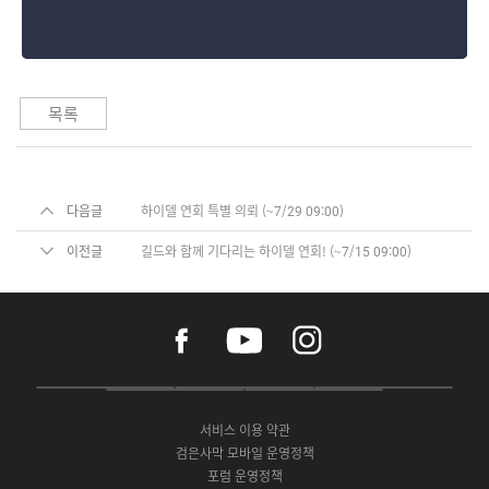
목록
다음글
하이델 연회 특별 의뢰 (~7/29 09:00)
이전글
길드와 함께 기다리는 하이델 연회! (~7/15 09:00)
f
y
i
a
o
n
c
u
s
e
t
t
P
A
G
G
O
b
u
a
C
p
o
a
N
o
b
g
서비스 이용 약관
버
p
o
l
E
o
e
r
검은사막 모바일 운영정책
전
S
g
a
S
k
a
포럼 운영정책
다
t
l
x
t
m