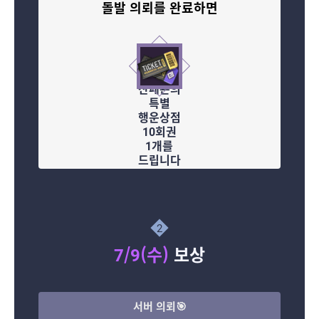
돌발 의뢰를 완료하면
산페욘의
특별
행운상점
10회권
1개를
드립니다
2
7/9(수)
보상
서버 의뢰🎯