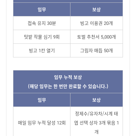
임무
보상
접속 유지 30분
빙고 이용권 20개
텃밭 작물 심기 9회
토벌 추천서 5,000개
빙고 1칸 열기
그림자 매듭 50개
임무 누적 보상
(해당 임무는 한 번만 완료할 수 있습니다.)
임무
보상
정제수/유자차/시계 태
매일 임무 누적 달성 12회
엽 선택 상자 3개 묶음 1
개