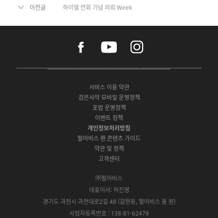
이전글
하이델 연회 기념 의뢰 Week
f
y
i
a
o
n
c
u
s
e
t
t
P
A
G
G
O
b
u
a
C
p
o
a
N
o
b
g
서비스 이용 약관
버
p
o
l
E
o
e
r
검은사막 모바일 운영정책
전
S
g
a
S
k
a
포럼 운영정책
다
t
l
x
t
m
운
이벤트 정책
o
e
y
o
로
r
P
S
개인정보처리방침
r
드
e
l
t
e
펄어비스 팬 콘텐츠 가이드
a
o
약관 및 정책
y
r
고객센터
e
㈜펄어비스
대표이사: 허진영
경기도 과천시 과천대로2길 48 (갈현동, 펄어비스 홈 원)
사업자등록번호 : 138-81-62479