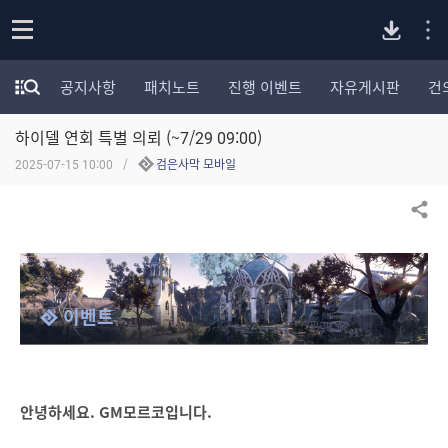
P
o
공지사항
패치노트
진행 이벤트
자유게시판
건
p
모
C
e
험
n
하이델 연회 특별 의뢰 (~7/29 09:00)
가
버
포
2025-07-15 10:00
검은사막 모바일
럼
카
전
테
공유하기
고
다
리
전
체
운
이벤트
보
기
로
드
안녕하세요. GM모르코입니다.