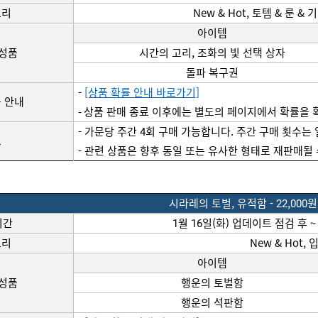
고리
New & Hot
, 
토템
 & 룬 & 
기
아이템
구성품
시간의 고리, 조화의 빛 선택 상자
돌파 
복구권
- 
[상품 확률 안내 바로가기]
 안내
- 상품 판매 종료 이후에는 별도의 페이지에서 확률을 
- 가문당 주간 4회 구매 가능합니다. 주간 구매 횟수는
고
- 관련 상품은 향후 동일 또는 유사한 형태로 
재판매될
시라레의
 토벌, 
유적함
 - 
22
,000원
기간
1월 
16
일(화) 
업데이트
점검
 후 ~
고리
New & Hot, 
아이템
구성품
행운의 토벌함
행운의 
석판함