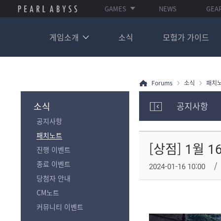
GAMES
NEWS
GEA
게임소개
소식
모험가 가이드
Forums
소식
패치
소식
공지사항
모
공지사항
험
가
패치노트
포
[상점] 1월 
진행 이벤트
럼
카
종료 이벤트
2024-01-16 10:00
테
당첨자 안내
고
리
CM노트
전
커뮤니티 이벤트
체
보