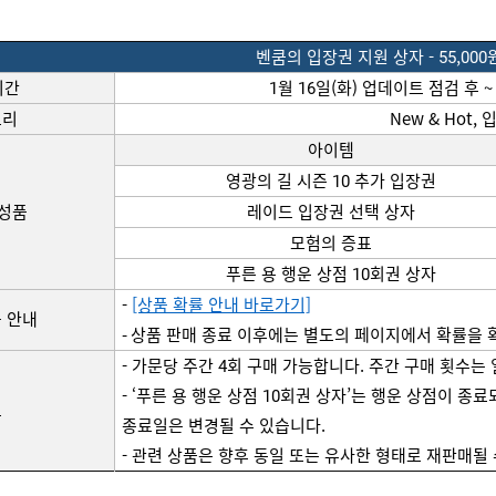
벤쿰의
 입장권 지원 상자
 - 
55
,000
기간
1월 
16
일(화) 
업데이트
점검
 후 ~
고리
New & Hot, 
아이템
영광의 길 시즌 10 추가 입장권
구성품
레이드 입장권 선택 상자
모험의 증표
푸른 용 행운 상점 10회권 
상자
- 
[상품 확률 안내 바로가기]
 안내
- 상품 판매 종료 이후에는 별도의 페이지에서 확률을 
- 가문당 주간 4회 구매 가능합니다. 주간 구매 횟수는
- ‘푸른 용 행운 상점
 10회권 
상자’는
 행운 상점이 종료되
고
종료일은 변경될 수 있습니다.
- 관련 상품은 향후 동일 또는 유사한 형태로 
재판매될