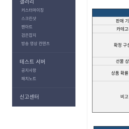
갤러리
커스터마이징
스크린샷
판매 
팬아트
카테고
검은잡지
방송 영상 컨텐츠
확정 구
테스트 서버
선물 
공지사항
상품 확률
패치노트
신고센터
비고