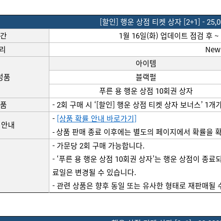
[할인] 행운 상점 티켓 상자 [2+1] - 2
5,
기간
1월 
16
일(화) 
업데이트
점검
 후 ~
리
New
아이템
성품
블랙펄
푸른 용 행운 상점 
10회권 상자
상품
- 
2
회 
구매
시
 ‘
[할인] 행운 상점 티켓 상자
 보너스’ 1개
- 
[상품 확률 안내 바로가기]
 안내
- 상품 판매 종료 이후에는 별도의 페이지에서 확률을 확
- 가문당 
2
회 구매 가능합니다. 
- ‘푸른 용 행운 상점
 10회권 
상자’는
 행운 상점이 종료되
료일은 변경될 수 있습니다.
- 관련 상품은 향후 동일 또는 유사한 형태로 
재판매될
 