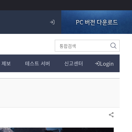
PC 버전 다운로드
로
그
인
검
색
Login
 제보
테스트 서버
신고센터
공유하기