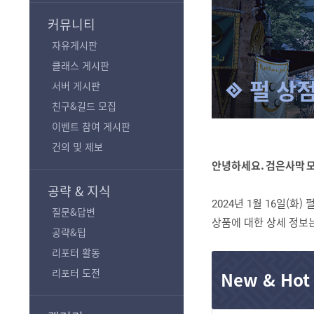
기
커뮤니티
자유게시판
클래스 게시판
펄 상점
서버 게시판
친구&길드 모집
이벤트 참여 게시판
건의 및 제보
안녕하세요. 검은사막 
공략 & 지식
2024년 1월 16일(화
질문&답변
상품에 대한 상세 정보는
공략&팁
리포터 활동
리포터 도전
New & Hot