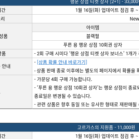
행운 상점 티켓 상자 [2+1] - 
33
,00
기간
1월 
16
일(화) 
업데이트
점검
 후 ~
고리
New
아이템
구성품
블랙펄
푸른 용 행운 상점 
10회권 상자
상품
- 2회 구매 
시미다
‘행운
 상점 티켓 상자 보너스’ 1개가
- 
[상품 확률 안내 바로가기]
 안내
- 상품 판매 종료 이후에는 별도의 페이지에서 확률을 
- 가문당 4회 구매 가능합니다. 
- ‘푸른 용 행운 상점
 10회권 
상자’는
 행운 상점이 종료되
고
종료일은 변경될 수 있습니다.
- 관련 상품은 향후 동일 또는 유사한 형태로 
재판매될
고르가스의
지원품
 - 
11
,000원
기간
1월 
16
일(화) 
업데이트
점검
 후 ~