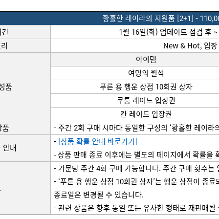
황홀한 
레이라의
지원품
 [2+1]
 - 
110
,
기간
1월 
16
일(화) 
업데이트
점검
 후 ~
고리
New & Hot, 
입장
아이템
여명의 월석
구성품
푸른 용 행운 상점 10회권 상자
쿠툼
 레이드 입장권
칸 레이드 입장권
상품
- 주간 2회 구매 시마다 동일한 구성의 ‘황홀한 
레이라
- 
[상품 확률 안내 바로가기]
 안내
- 상품 판매 종료 이후에는 별도의 페이지에서 확률을 
- 가문당 주간 4회 구매 가능합니다. 주간 구매 횟수는
- ‘푸른 용 행운 상점
 10회권 
상자’는
 행운 상점이 종료되
고
종료일은 변경될 수 있습니다.
- 관련 상품은 향후 동일 또는 유사한 형태로 
재판매될