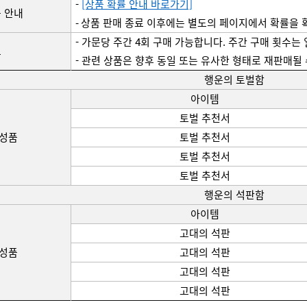
- 
[상품 확률 안내 바로가기]
 안내
- 상품 판매 종료 이후에는 별도의 페이지에서 확률을 
- 가문당 주간 4회 구매 가능합니다. 주간 구매 횟수는
고
- 관련 상품은 향후 동일 또는 유사한 형태로 
재판매될
행운의 토벌함
아이템
토벌 추천서
구성품
토벌 추천서
토벌 추천서
토벌 추천서
행운의 
석판함
아이템
고대의 석판
구성품
고대의 석판
고대의 석판
고대의 석판