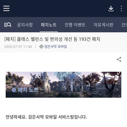
P
o
공지사항
패치노트
진행 이벤트
자유게시판
건
p
모
C
e
험
n
[패치] 클래스 밸런스 및 편의성 개선 등 193건 패치
가
버
포
2026-07-07 11:40
검은사막 모바일
럼
카
전
테
공유하기
고
다
리
전
체
운
패치 노트
보
기
로
드
안녕하세요. 검은사막 모바일 서비스팀입니다.